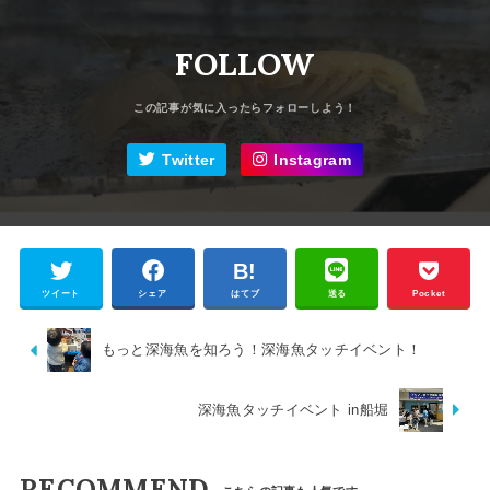
FOLLOW
Twitter
Instagram
ツイート
シェア
はてブ
送る
Pocket
もっと深海魚を知ろう！深海魚タッチイベント！
深海魚タッチイベント in船堀
RECOMMEND