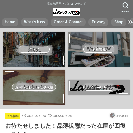
深海魚専門アパレルブランド
SEARCH
Home
What’s New
Order & Contact
Privacy
Shop
ストア
新着情報
お問い合わせ/お仕事依頼
About Us
2021.06.08
2022.09.09
lavca.m
商品情報
お待たせしました！品薄状態だった在庫が回復