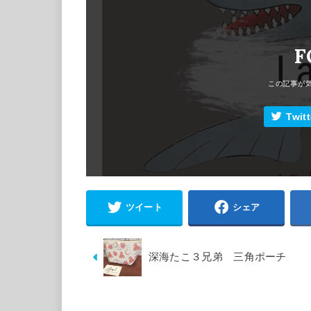
F
Twitt
ツイート
シェア
深海たこ３兄弟 三角ポーチ