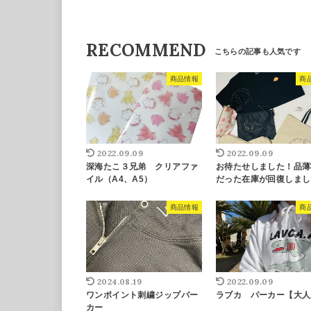
RECOMMEND
商品情報
商
2022.09.09
2022.09.09
深海たこ３兄弟 クリアファ
お待たせしました！品薄
イル（A4、A5）
だった在庫が回復しまし
商品情報
商
2024.08.19
2022.09.09
ワンポイント刺繍ジップパー
ラブカ パーカー【大人
カー