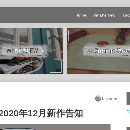
Home
What’s New
Ord
新着情報
お問い合わせ/お仕事依頼
lavca.m
020年12月新作告知
T