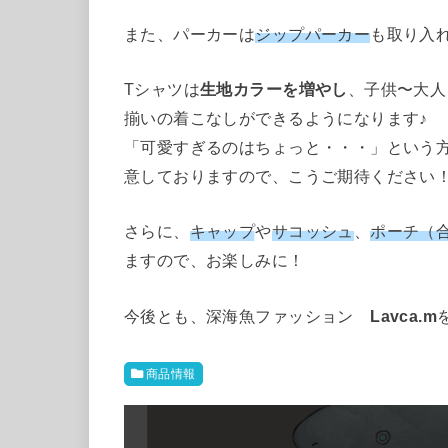
また、パーカーは
ジップパーカー
も取り入
Tシャツは
生地カラーを増やし
、子供〜大人
揃いの着こなしができるようになります♪
「可愛すぎるのはちょっと・・・」という
意しておりますので、こうご期待ください
さらに、
キャップ
や
サコッシュ
、
ポーチ（
ますので、お楽しみに！
今後とも、深海魚ファッション
Lavca.m
商品情報