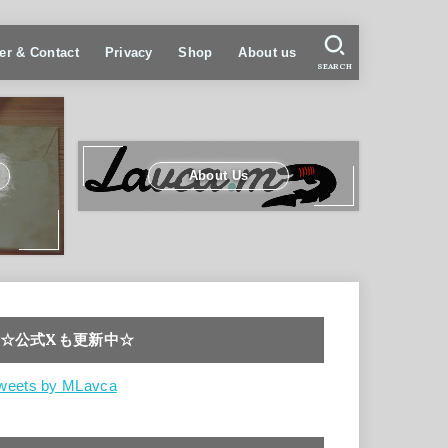
er & Contact
Privacy
Shop
About us
SEARCH
About Us
☆公式Xも更新中☆
weets by MLavca